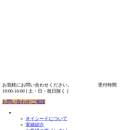
コ
ナ
ン
ビ
テ
ゲ
ン
ー
ツ
シ
へ
ョ
ス
ン
キ
に
ッ
移
プ
動
お気軽にお問い合わせください。
03-5843-9263
受付時間
10:00-16:00 [ 土・日・祝日除く ]
お問い合わせ/ご相談
オイシードについて
オイシードについて
実績紹介