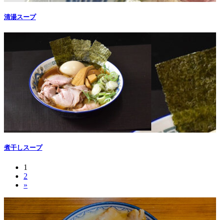
清湯スープ
煮干しスープ
固
1
投
固
2
定
稿
»
定
ペ
ペ
ー
の
ー
ジ
ペ
ジ