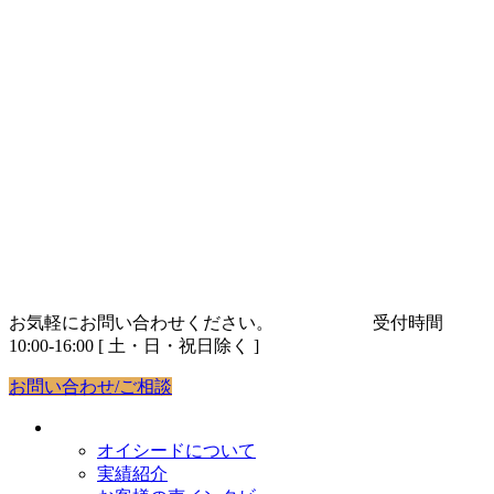
コ
ナ
ン
ビ
テ
ゲ
ン
ー
ツ
シ
へ
ョ
ス
ン
キ
に
ッ
移
プ
動
お気軽にお問い合わせください。
03-5843-9263
受付時間
10:00-16:00 [ 土・日・祝日除く ]
お問い合わせ/ご相談
オイシードについて
オイシードについて
実績紹介