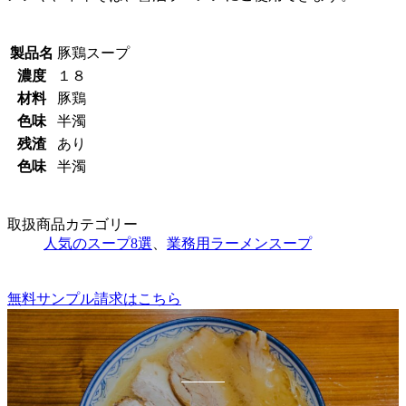
製品名
豚鶏スープ
濃度
１８
材料
豚鶏
色味
半濁
残渣
あり
色味
半濁
取扱商品カテゴリー
人気のスープ8選
、
業務用ラーメンスープ
無料サンプル請求はこちら