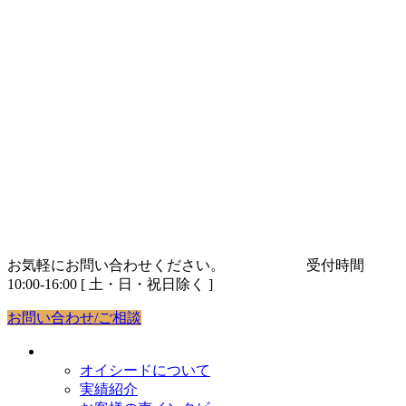
コ
ナ
ン
ビ
テ
ゲ
ン
ー
ツ
シ
へ
ョ
ス
ン
キ
に
ッ
移
プ
動
お気軽にお問い合わせください。
03-5843-9263
受付時間
10:00-16:00 [ 土・日・祝日除く ]
お問い合わせ/ご相談
オイシードについて
オイシードについて
実績紹介