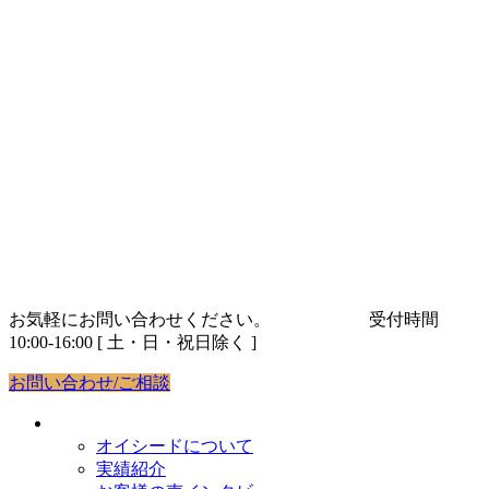
コ
ナ
ン
ビ
テ
ゲ
ン
ー
ツ
シ
へ
ョ
ス
ン
キ
に
ッ
移
プ
動
お気軽にお問い合わせください。
03-5843-9263
受付時間
10:00-16:00 [ 土・日・祝日除く ]
お問い合わせ/ご相談
オイシードについて
オイシードについて
実績紹介