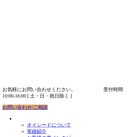
コ
ナ
ン
ビ
テ
ゲ
ン
ー
ツ
シ
へ
ョ
ス
ン
キ
に
ッ
移
プ
動
お気軽にお問い合わせください。
03-5843-9263
受付時間
10:00-16:00 [ 土・日・祝日除く ]
お問い合わせ/ご相談
オイシードについて
オイシードについて
実績紹介