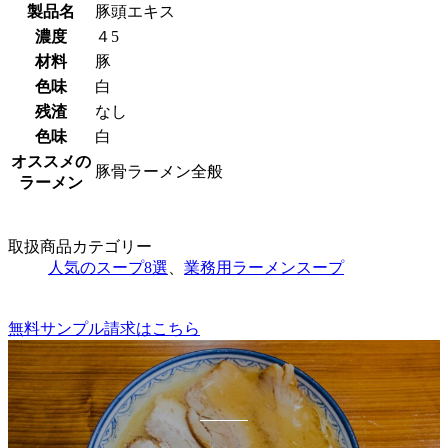
製品名
豚頭エキス
濃度
４5
材料
豚
色味
白
残渣
なし
色味
白
オススメの
豚骨ラーメン全般
ラーメン
取扱商品カテゴリー
人気のスープ8選
、
業務用ラーメンスープ
無料サンプル請求はこちら