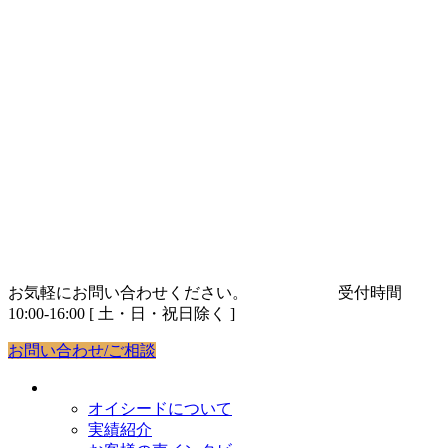
コ
ナ
ン
ビ
テ
ゲ
ン
ー
ツ
シ
へ
ョ
ス
ン
キ
に
ッ
移
プ
動
お気軽にお問い合わせください。
03-5843-9263
受付時間
10:00-16:00 [ 土・日・祝日除く ]
お問い合わせ/ご相談
オイシードについて
オイシードについて
実績紹介