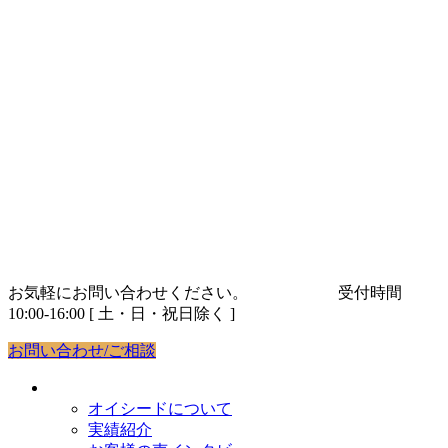
コ
ナ
ン
ビ
テ
ゲ
ン
ー
ツ
シ
へ
ョ
ス
ン
キ
に
ッ
移
プ
動
お気軽にお問い合わせください。
03-5843-9263
受付時間
10:00-16:00 [ 土・日・祝日除く ]
お問い合わせ/ご相談
オイシードについて
オイシードについて
実績紹介