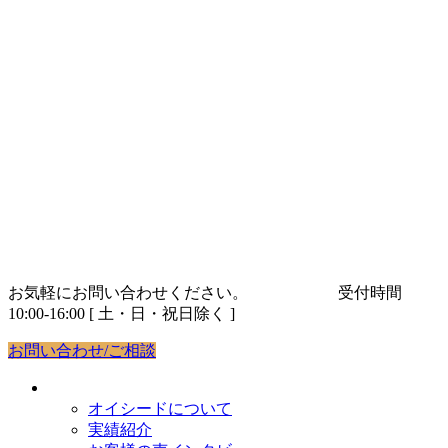
コ
ナ
ン
ビ
テ
ゲ
ン
ー
ツ
シ
へ
ョ
ス
ン
キ
に
ッ
移
プ
動
お気軽にお問い合わせください。
03-5843-9263
受付時間
10:00-16:00 [ 土・日・祝日除く ]
お問い合わせ/ご相談
オイシードについて
オイシードについて
実績紹介