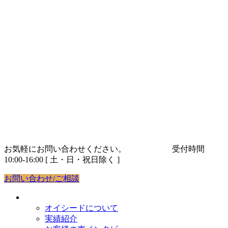
コ
ナ
ン
ビ
テ
ゲ
ン
ー
ツ
シ
へ
ョ
ス
ン
キ
に
ッ
移
プ
動
お気軽にお問い合わせください。
03-5843-9263
受付時間
10:00-16:00 [ 土・日・祝日除く ]
お問い合わせ/ご相談
オイシードについて
オイシードについて
実績紹介