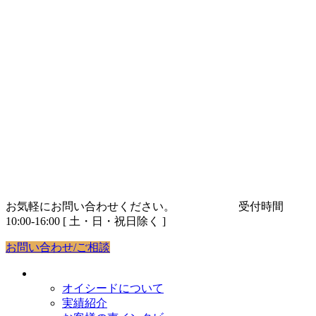
コ
ナ
ン
ビ
テ
ゲ
ン
ー
ツ
シ
へ
ョ
ス
ン
キ
に
ッ
移
プ
動
お気軽にお問い合わせください。
03-5843-9263
受付時間
10:00-16:00 [ 土・日・祝日除く ]
お問い合わせ/ご相談
オイシードについて
オイシードについて
実績紹介