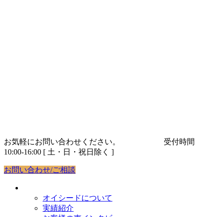
コ
ナ
ン
ビ
テ
ゲ
ン
ー
ツ
シ
へ
ョ
ス
ン
キ
に
ッ
移
プ
動
お気軽にお問い合わせください。
03-5843-9263
受付時間
10:00-16:00 [ 土・日・祝日除く ]
お問い合わせ/ご相談
オイシードについて
オイシードについて
実績紹介