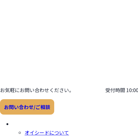
コ
ナ
ン
ビ
テ
ゲ
ン
ー
ツ
シ
へ
ョ
ス
ン
キ
に
ッ
移
プ
動
お気軽にお問い合わせください。
03-5843-9263
受付時間 10:00
お問い合わせ/ご相談
オイシードについて
オイシードについて