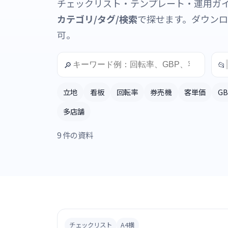
チェックリスト・テンプレート・運用ガ
カテゴリ/タグ/検索
で探せます。ダウン
可。
🔎
📂
立地
看板
回転率
券売機
客単価
G
多店舗
9
件の資料
チェックリスト
A4横