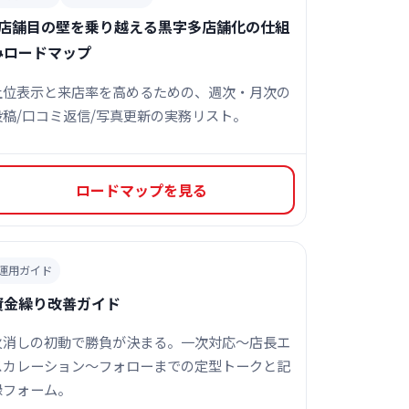
3店舗目の壁を乗り越える黒字多店舗化の仕組
みロードマップ
上位表示と来店率を高めるための、週次・月次の
投稿/口コミ返信/写真更新の実務リスト。
ロードマップを見る
運用ガイド
資金繰り改善ガイド
火消しの初動で勝負が決まる。一次対応〜店長エ
スカレーション〜フォローまでの定型トークと記
録フォーム。